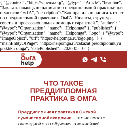
{ "@context": "https://schema.org", "@type": "Article", "headline":
"Заказать помощь по написанию преддипломной практики для
студентов ОмГА", "description": "Как правильно написать отчет
по преддипломной практике в ОмГА. Нюансы, структура,
советы и профессиональная помощь с гарантией.", "author": {
"@type": "Organization", "name": "Helpomga" }, "publisher": {
"@type": "Organization", "name": "Helpomga", "logo": { "@type":
"ImageObject", "url": "https://helpomga.ru/logo.png" } },
"mainEntityOfPage": "https://helpomga.ru/zakazat-preddiplomnuyu-
praktiku-omga", "datePublished": "2026-05-10" }
ЧТО ТАКОЕ
ПРЕДДИПЛОМНАЯ
ПРАКТИКА В ОМГА
Преддипломная практика в Омской
гуманитарной академии
— это не просто
очередной этап обучения, а важнейший