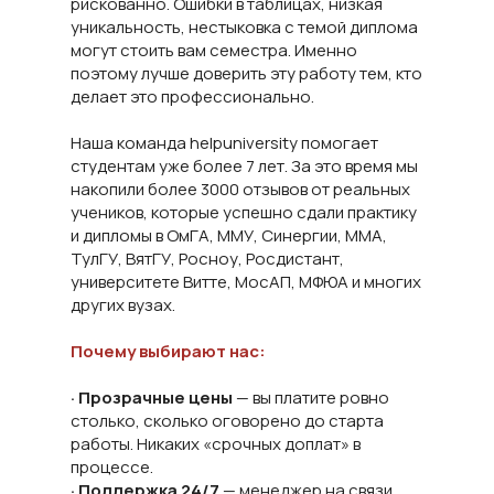
рискованно. Ошибки в таблицах, низкая
уникальность, нестыковка с темой диплома
могут стоить вам семестра. Именно
поэтому лучше доверить эту работу тем, кто
делает это профессионально.
Наша команда helpuniversity помогает
студентам уже более 7 лет. За это время мы
накопили более 3000 отзывов от реальных
учеников, которые успешно сдали практику
и дипломы в ОмГА, ММУ, Синергии, ММА,
ТулГУ, ВятГУ, Росноу, Росдистант,
университете Витте, МосАП, МФЮА и многих
других вузах.
Почему выбирают нас:
· Прозрачные цены
— вы платите ровно
столько, сколько оговорено до старта
работы. Никаких «срочных доплат» в
процессе.
· Поддержка 24/7
— менеджер на связи