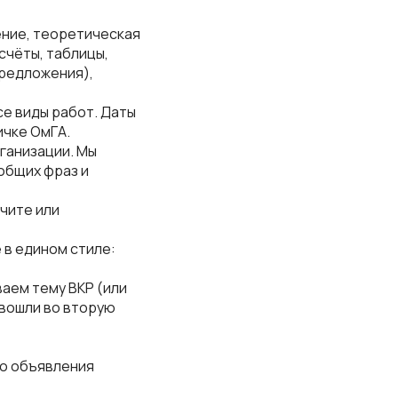
ение, теоретическая
счёты, таблицы,
предложения),
се виды работ. Даты
ичке ОмГА.
ганизации. Мы
общих фраз и
учите или
 в едином стиле:
ваем тему ВКР (или
 вошли во вторую
до объявления