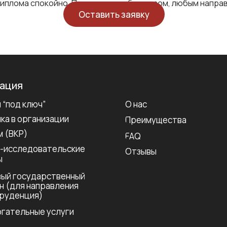
диплома спокойно. Поможем с любым вузом, любым напра
Оставить заявку
гация
 “под ключ”
О нас
ка в организации
Преимущества
 (ВКР)
FAQ
-исследовательские
Отзывы
ы
ый государственный
н (для направления
руденция)
гательные услуги