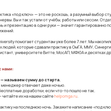
тика «под ключ» — это не роскошь, а разумный выбор ст
нервы. Вы и так устали от учёбы, работы или сессии. Отда
чь и презентацию в одни руки — значит гарантированно п
ижений.
iversity помогает студентам уже более 7 лет. Мы накопи
х людей, которые сдавали практику в ОмГА, ММУ, Синерги
дистант, университете Витте, МосАП, МФЮА и десятках др
с нами:
 — называем сумму до старта.
 менеджер отвечает даже ночью.
бесплатные доработки, если что-то пошло не так.
 читайте их на нашем сайте
helpomga.ru
.
актику на последнюю ночь. Закажите написание «под клю