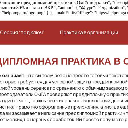
ine": "Написание преддипломной практики в ОмГА под ключ", "desc
ности 80% и связи с ВКР.", "author": { "@type": "Organization", "
://helpomga.ru/logo.png" } }, "mainEntityOfPage": "https://helpomga
Сессия “под ключ”
Практика в организации
ДИПЛОМНАЯ ПРАКТИКА В 
» означает
, что вы получаете не просто готовый текстов
которые требуются для успешной защиты преддипломной 
иной уровень сервиса по сравнению с обычным заказом о
 преподаватели ОмГА проверяют преддипломную практик
 один отчёт. Должны быть идеально заполненный дневник
истика, грамотно оформленные приложения, а иногда ещё
гда вы заказываете написание преддипломной практики «
от мелких, но нервных доработок. Вы просто получаете р