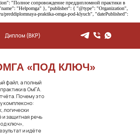
ription": "Полное сопровождение преддипломной практики в
name": "Helpomga" }, "publisher": { "@type": "Organization",
.ru/preddiplomnaya-praktika-omga-pod-klyuch", "datePublished":
Диплом (ВКР)
ОМГА «ПОД КЛЮЧ»
ый файл, а полный
практики в ОмГА.
тчёта. Почему это
у комплексно:
, логически
 и защитная речь
под ключ»,
езультат и идёте