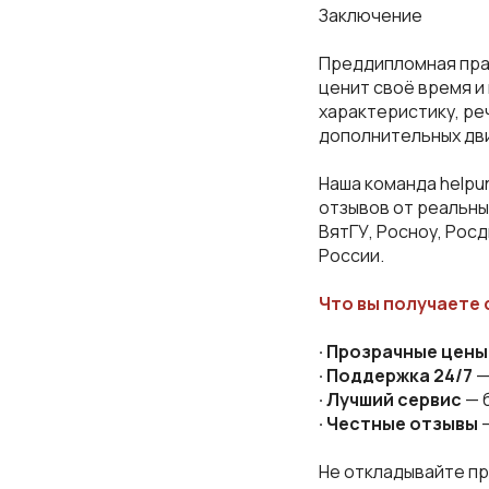
Заключение
Преддипломная прак
ценит своё время и 
характеристику, ре
дополнительных дв
Наша команда helpun
отзывов от реальны
ВятГУ, Росноу, Рос
России.
Что вы получаете 
· Прозрачные цены
· Поддержка 24/7
—
· Лучший сервис
— 
· Честные отзывы
—
Не откладывайте пр