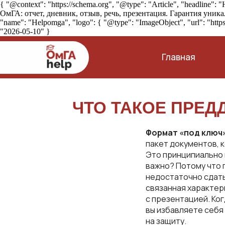
{ "@context": "https://schema.org", "@type": "Article", "headl
ОмГА: отчет, дневник, отзыв, речь, презентация. Гарантия уникаль
"name": "Helpomga", "logo": { "@type": "ImageObject", "url": "https
"2026-05-10" }
Главная
ЧТО ТАКОЕ ПРЕД
Формат «под ключ
пакет документов, 
Это принципиально 
важно? Потому что
недостаточно сдать
связанная характер
с презентацией. Ко
вы избавляете себя 
на защиту.