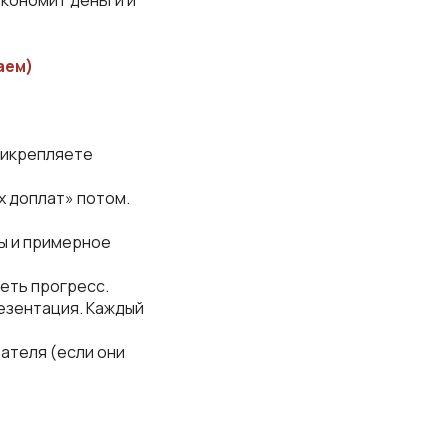
экономит деньги и
аем)
рикрепляете
х доплат» потом.
ры и примерное
деть прогресс.
резентация. Каждый
ателя (если они