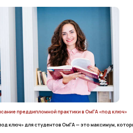
исание преддипломной практики в ОмГА «под ключ»
под ключ» для студентов ОмГА — это максимум, кото