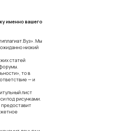
ку именно вашего
типлагиат.Вуз». Мы
еожиданно низкий
ежих статей
 форумы.
ьности», то в
ответствие — и
титульный лист
си под рисунками.
е предоставит
джетное