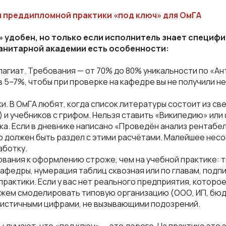
 преддипломной практики «под ключ» для ОмГА
 удобен, но только если исполнитель знает специфи
манитарной академии есть особенности:
плагиат. Требования — от 70% до 80% уникальности по «Ан
в 5–7%, чтобы при проверке на кафедре вы не получили н
ки. В ОмГА любят, когда список литературы состоит из св
) и учебников с грифом. Нельзя ставить «Википедию» или
вка. Если в дневнике написано «Проведён анализ рентабел
 должен быть раздел с этими расчётами. Малейшее несо
аботку.
бования к оформлению строже, чем на учебной практике: 
кафедры, нумерация таблиц сквозная или по главам, подпи
 практики. Если у вас нет реального предприятия, которо
ожем смоделировать типовую организацию (ООО, ИП, бю
листичными цифрами, не вызывающими подозрений.