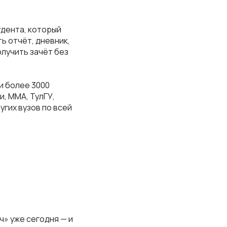
удента, который
ть отчёт, дневник,
олучить зачёт без
ли более 3000
и, ММА, ТулГУ,
угих вузов по всей
ч» уже сегодня — и