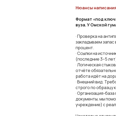
Нюансы написания
Формат «под ключ»
вуза. У Омской гу
· Проверка на анти
закладываем запас 
процент.
· Ссылки на источни
(последние 3–5 лет
· Логическая стыко
отчёте обязательно
работа идёт на дор
· Внешний вид. Тре
строго по образцу 
· Организация-база
документы, мы пом
учреждение) с реа