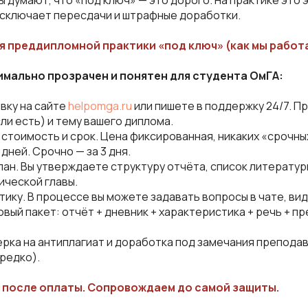
 думают, что «под ключ» — это дорого. На практике это 
исключает пересдачи и штрафные доработки.
я преддипломной практики «под ключ» (как мы работ
мально прозрачен и понятен для студента ОмГА:
явку на сайте
helpomga.ru
или пишете в поддержку 24/7. П
ли есть) и тему вашего диплома.
 стоимость и срок. Цена фиксированная, никаких «срочны
дней. Срочно — за 3 дня.
лан. Вы утверждаете структуру отчёта, список литерату
ической главы.
тику. В процессе вы можете задавать вопросы в чате, ви
овый пакет: отчёт + дневник + характеристика + речь + п
ерка на антиплагиат и доработка под замечания преподав
 редко).
с после оплаты. Сопровождаем до самой защиты.