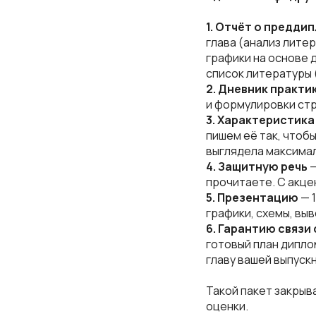
1. Отчёт о предди
глава (анализ лите
графики на основе 
список литературы 
2. Дневник практи
и формулировки стр
3. Характеристика
пишем её так, чтоб
выглядела максима
4. Защитную речь
—
прочитаете. С акце
5. Презентацию
— 
графики, схемы, выв
6. Гарантию связи
готовый план дипло
главу вашей выпуск
Такой пакет закрыв
оценки.