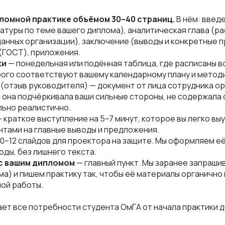
пломной практике объёмом 30–40 страниц.
В нём: введ
ратуры по теме вашего диплома), аналитическая глава (ра
данных организации), заключение (выводы и конкретные 
(ГОСТ), приложения.
ки
— понедельная или подённая таблица, где расписаны в
ого соответствуют вашему календарному плану и метод
(отзыв руководителя) — документ от лица сотрудника ор
ы она подчёркивала ваши сильные стороны, не содержала 
льно реалистично.
 краткое выступление на 5–7 минут, которое вы легко вы
нтами на главные выводы и предложения.
10–12 слайдов для проектора на защите. Мы оформляем её
оды, без лишнего текста.
 с вашим дипломом
— главный пункт. Мы заранее запраши
ма) и пишем практику так, чтобы её материалы органично
ной работы.
ает все потребности студента ОмГА от начала практики 