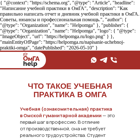
{ "@context": "https://schema.org", "@type": "Article", "headline":
"Написание учебной практики в ОмГА", "description": "Как
правильно написать отчет и дневник учебной практики в ОмГА.
Советы, нюансы и профессиональная помощь.", "author": {
"@type": "Organization", "name": "Helpomga" }, "publisher": {
"@type": "Organization", "name": "Helpomga", "logo": { "@type":
"ImageObject", "url": "https://helpomga.ru/logo.png" } },
"mainEntityOfPage": "https://helpomga.ru/napisanie-uchebnoj-
praktiki-omga", "datePublished": "2026-05-10" }
ЧТО ТАКОЕ УЧЕБНАЯ
ПРАКТИКА В ОМГА
Учебная (ознакомительная) практика
в Омской гуманитарной академии
— это
первый шаг в профессию. В отличие
от производственной, она не требует
реального трудоустройства. Студент