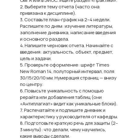
ОмГА или в ЭИОС. Ищите раздел «Практики».
2. Выберите тему отчета (часто она
привязана к дисциплине).
3. Составьте план-график на 2–4 недели.
Распишите по дням: изучение литературы,
заполнение дневника, написание введения
и основного раздела.
4. Напишите черновик отчета. Начинайте с
введения: актуальность, объект, предмет,
цель и задачи.
5. Проверьте оформление: шрифт Times
New Roman 14, полуторный интервал, поля
30/15/20/10 мм. Нумерация страниц — внизу
по центру.
6. Повысьте уникальность с помощью
рерайта или добавления таблиц (они
«Антиплагиат» видит как уникальные блоки).
7. Распечатайте и подпишите дневник и
характеристику у руководителя от кафедры.
8. Подготовьте краткую речь для защиты (2–
3 минуты): что делали, чему научились,
какие выводы сделали.